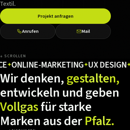
Textil.
Projekt anfragen
Anrufen
Mail
↓ SCROLLEN
NLINE-MARKETING
UX DESIGN
HOS
✦
✦
Wir
denken,
gestalten,
entwickeln
und
geben
Vollgas
für
starke
Marken
aus
der
Pfalz.