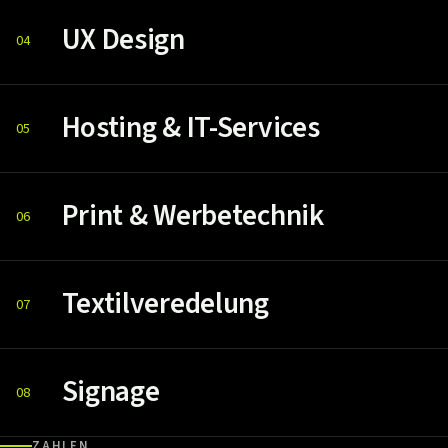
UX Design
04
Hosting & IT-Services
05
Print & Werbetechnik
06
Textilveredelung
07
Signage
08
ZAHLEN