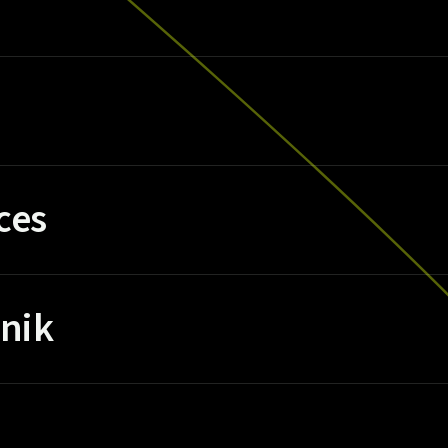
ces
nik