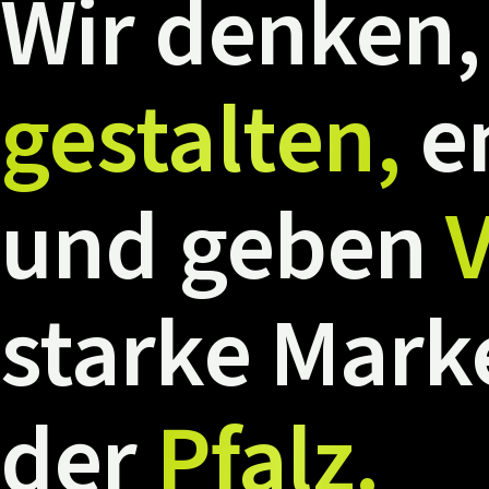
Wir
denken,
gestalten,
e
und
geben
V
starke
Mark
der
Pfalz.