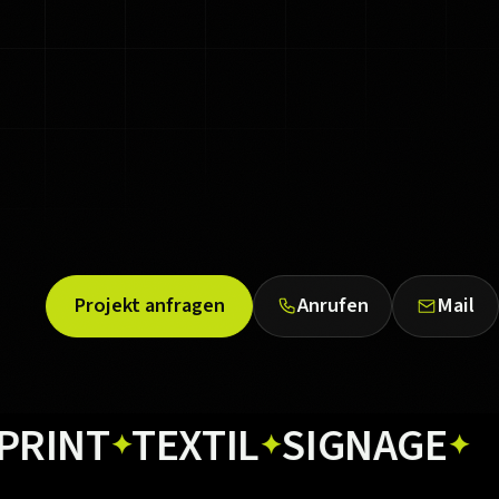
Projekt anfragen
Anrufen
Mail
T
TEXTIL
SIGNAGE
WEB
✦
✦
✦