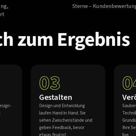
ung,
Sterne – Kundenbewertun
rt
ch
zum
Ergebnis
03
0
Gestalten
Ver
esign-
Design und Entwicklung
Sauber
s
laufen Hand in Hand. Sie
Techni
sehen Zwischenstände und
Grundl
geben Feedback, bevor
Ihre S
etwas final ist.
live.