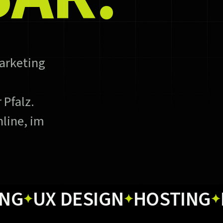
arketing
 Pfalz.
line, im
X DESIGN
HOSTING
PRIN
✦
✦