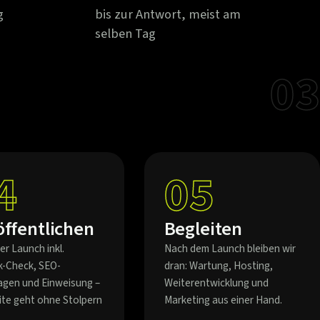
g
bis zur Antwort, meist am
selben Tag
03
4
05
öffentlichen
Begleiten
er Launch inkl.
Nach dem Launch bleiben wir
k-Check, SEO-
dran: Wartung, Hosting,
agen und Einweisung –
Weiterentwicklung und
eite geht ohne Stolpern
Marketing aus einer Hand.