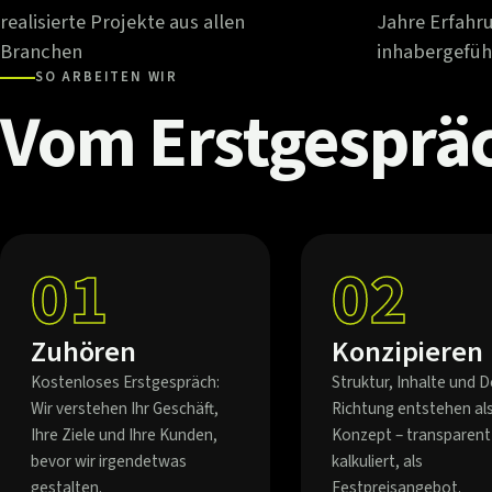
realisierte Projekte aus allen
Jahre Erfahr
Branchen
inhabergefüh
SO ARBEITEN WIR
Vom
Erstgesprä
01
02
Zuhören
Konzipieren
Kostenloses Erstgespräch:
Struktur, Inhalte und D
Wir verstehen Ihr Geschäft,
Richtung entstehen al
Ihre Ziele und Ihre Kunden,
Konzept – transparent
bevor wir irgendetwas
kalkuliert, als
gestalten.
Festpreisangebot.