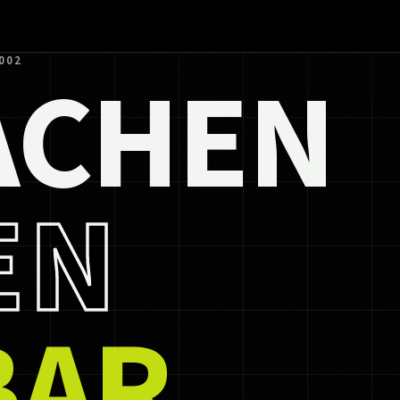
ACHEN
002
EN
BAR.