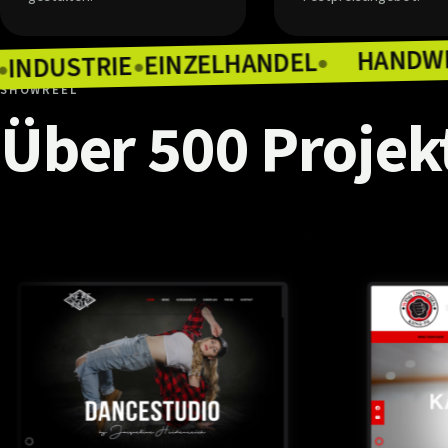
EINZELHANDEL
INDUSTRIE
●
RONOMIE
●
●
SHOWREEL
Über
500
Projek