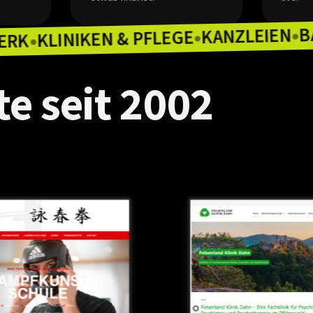
KAN
KLINIKEN & PFLEGE
HANDWERK
●
●
te
seit
2002