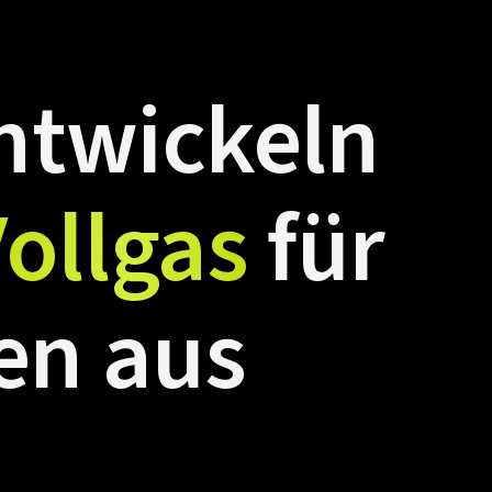
ntwickeln
ollgas
für
en
aus