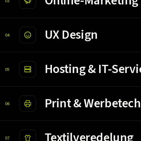
Online-Marketing
03
UX Design
04
Hosting & IT-Servi
05
Print & Werbetech
06
Textilveredelung
07