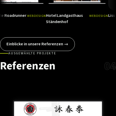
runner
Hotel Landgasthaus
Liss Care
WEBDESIGN
WEBDESIGN
Ansehen
→
Ansehen
Ständenhof
Einblicke in unsere Referenzen →
AUSGEWÄHLTE PROJEKTE
Referenzen
04