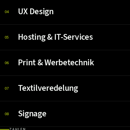
UX Design
04
Hosting & IT-Services
05
Print & Werbetechnik
06
Textilveredelung
07
Signage
08
ZAHLEN