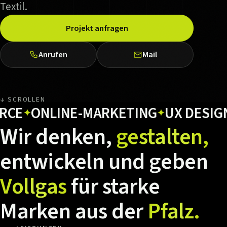
Textil.
Projekt anfragen
Anrufen
Mail
↓ SCROLLEN
ONLINE-MARKETING
UX DESIGN
H
✦
✦
✦
Wir
denken,
gestalten,
entwickeln
und
geben
Vollgas
für
starke
Marken
aus
der
Pfalz.