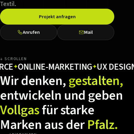
Textil.
Projekt anfragen
Anrufen
Mail
↓ SCROLLEN
ONLINE-MARKETING
UX DESIGN
H
✦
✦
✦
Wir
denken,
gestalten,
entwickeln
und
geben
Vollgas
für
starke
Marken
aus
der
Pfalz.