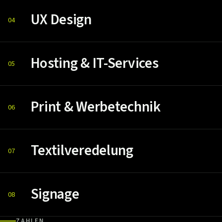
UX Design
04
Hosting & IT-Services
05
Print & Werbetechnik
06
Textilveredelung
07
Signage
08
ZAHLEN