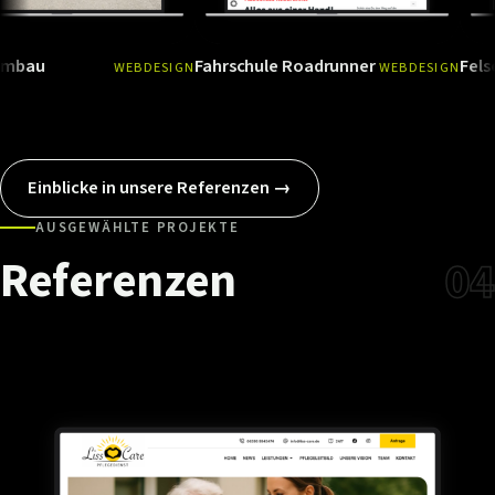
Fahrschule Roadrunner
Felsenlandkl
WEBDESIGN
WEBDESIGN
Ansehen
→
Ansehen
Einblicke in unsere Referenzen →
AUSGEWÄHLTE PROJEKTE
Referenzen
04