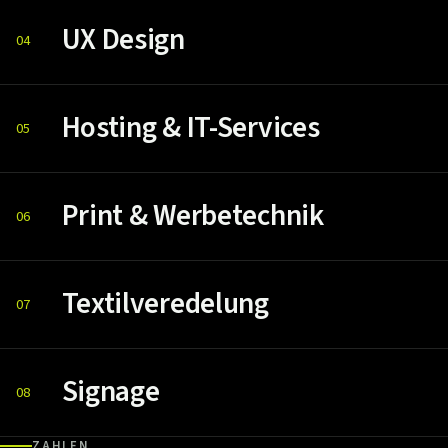
UX Design
04
Hosting & IT-Services
05
Print & Werbetechnik
06
Textilveredelung
07
Signage
08
ZAHLEN