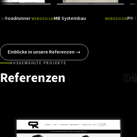
runner
MB Systembau
PR Styles
WEBDESIGN
WEBDESIGN
Ansehen
→
Ansehen
Einblicke in unsere Referenzen →
AUSGEWÄHLTE PROJEKTE
Referenzen
04