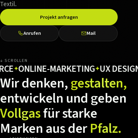
Textil.
Projekt anfragen
Anrufen
Mail
↓ SCROLLEN
ONLINE-MARKETING
UX DESIGN
H
✦
✦
✦
Wir
denken,
gestalten,
entwickeln
und
geben
Vollgas
für
starke
Marken
aus
der
Pfalz.