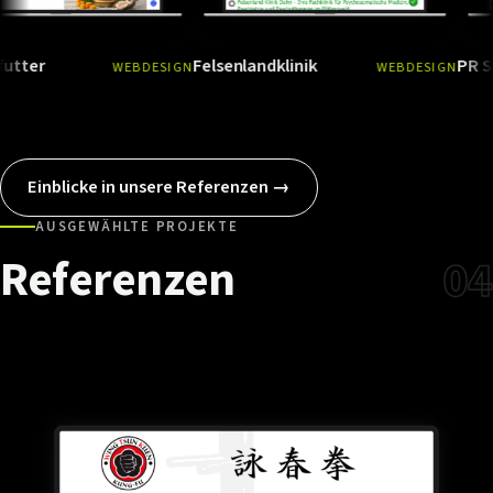
Felsenlandklinik
PR Styles
WEBDESIGN
WEBDESIGN
Ansehen
→
Ansehen
Einblicke in unsere Referenzen →
AUSGEWÄHLTE PROJEKTE
Referenzen
04