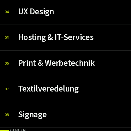
UX Design
04
Hosting & IT-Services
05
Print & Werbetechnik
06
Textilveredelung
07
Signage
08
ZAHLEN