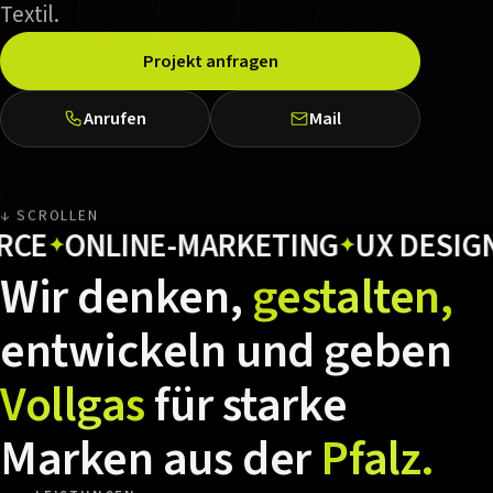
Textil.
Projekt anfragen
Anrufen
Mail
↓ SCROLLEN
ONLINE-MARKETING
UX DESIGN
HO
✦
✦
✦
Wir
denken,
gestalten,
entwickeln
und
geben
Vollgas
für
starke
Marken
aus
der
Pfalz.