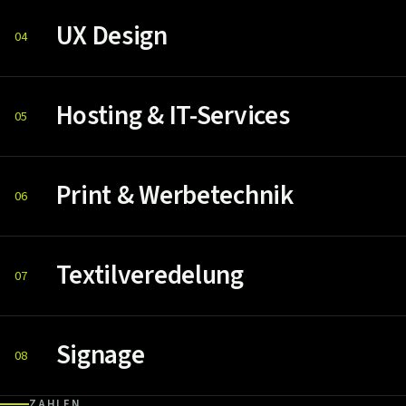
UX Design
04
Hosting & IT-Services
05
Print & Werbetechnik
06
Textilveredelung
07
Signage
08
ZAHLEN