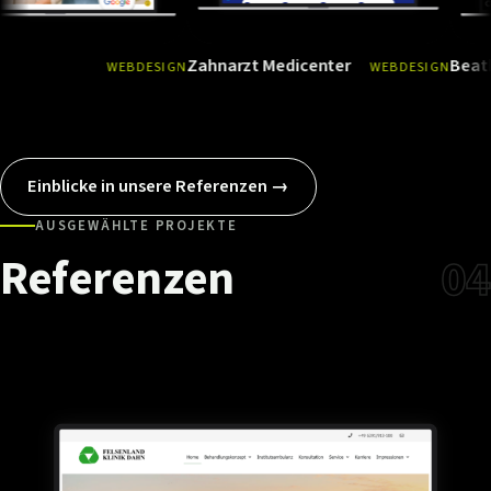
Zahnarzt Medicenter
Beatbox Danc
WEBDESIGN
WEBDESIGN
Ansehen
→
Ansehen
→
Einblicke in unsere Referenzen →
AUSGEWÄHLTE PROJEKTE
Referenzen
04