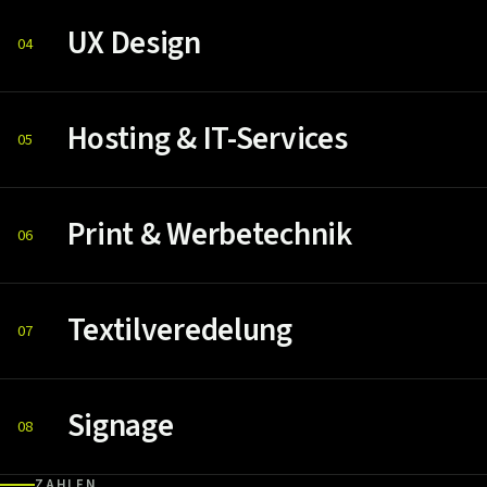
UX Design
04
Hosting & IT-Services
05
Print & Werbetechnik
06
Textilveredelung
07
Signage
08
ZAHLEN