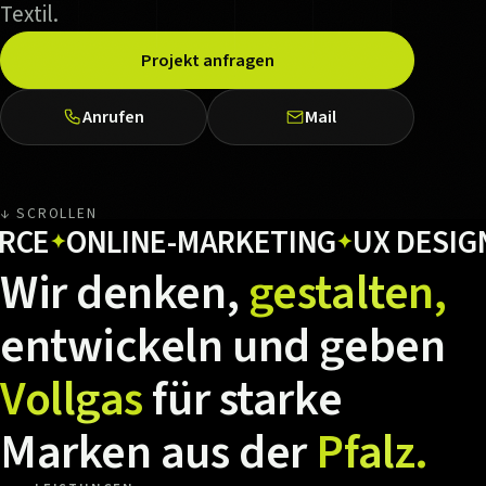
Textil.
Projekt anfragen
Anrufen
Mail
↓ SCROLLEN
ONLINE-MARKETING
UX DESIGN
H
✦
✦
✦
Wir
denken,
gestalten,
entwickeln
und
geben
Vollgas
für
starke
Marken
aus
der
Pfalz.