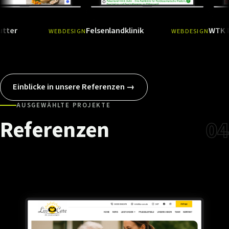
Felsenlandklinik
WTK Rodalbe
WEBDESIGN
WEBDESIGN
Ansehen
→
Ansehen
Einblicke in unsere Referenzen →
AUSGEWÄHLTE PROJEKTE
Referenzen
04