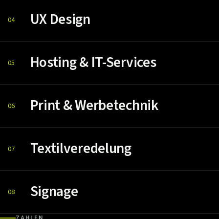
UX Design
04
Hosting & IT-Services
05
Print & Werbetechnik
06
Textilveredelung
07
Signage
08
ZAHLEN