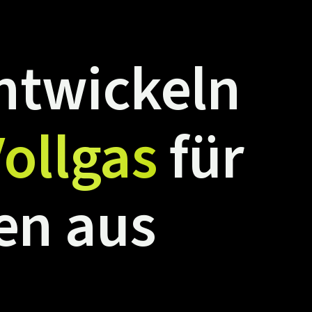
ntwickeln
ollgas
für
en
aus