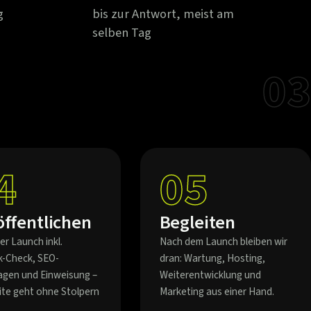
g
bis zur Antwort, meist am
selben Tag
03
4
05
öffentlichen
Begleiten
er Launch inkl.
Nach dem Launch bleiben wir
k-Check, SEO-
dran: Wartung, Hosting,
agen und Einweisung –
Weiterentwicklung und
eite geht ohne Stolpern
Marketing aus einer Hand.