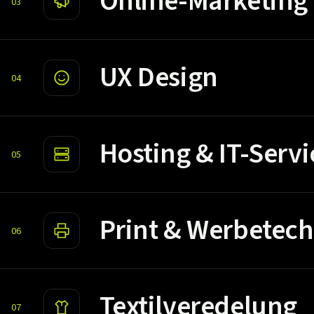
Online-Marketing
03
UX Design
04
Hosting & IT-Servi
05
Print & Werbetech
06
Textilveredelung
07