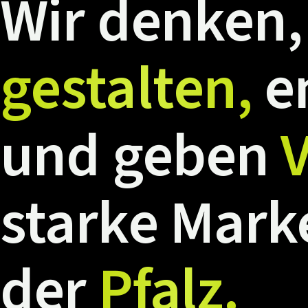
Wir
denken,
gestalten,
e
und
geben
V
starke
Mark
der
Pfalz.