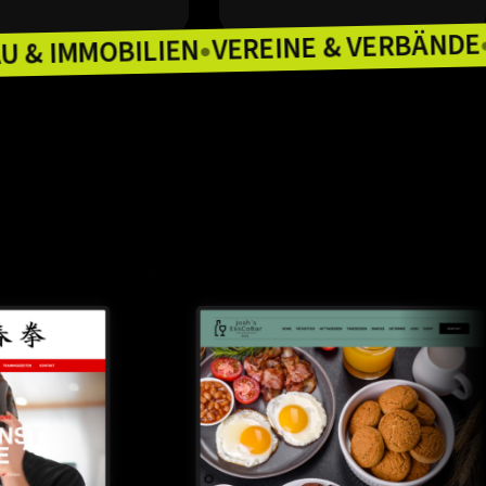
VEREINE & V
BAU & IMMOBILIEN
EIEN
●
●