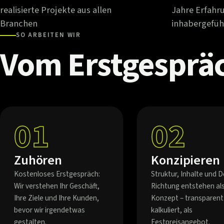
realisierte Projekte aus allen
Jahre Erfahr
Branchen
inhabergefüh
SO ARBEITEN WIR
Vom
Erstgesprä
01
02
Zuhören
Konzipieren
Kostenloses Erstgespräch:
Struktur, Inhalte und D
Wir verstehen Ihr Geschäft,
Richtung entstehen al
Ihre Ziele und Ihre Kunden,
Konzept – transparent
bevor wir irgendetwas
kalkuliert, als
gestalten.
Festpreisangebot.