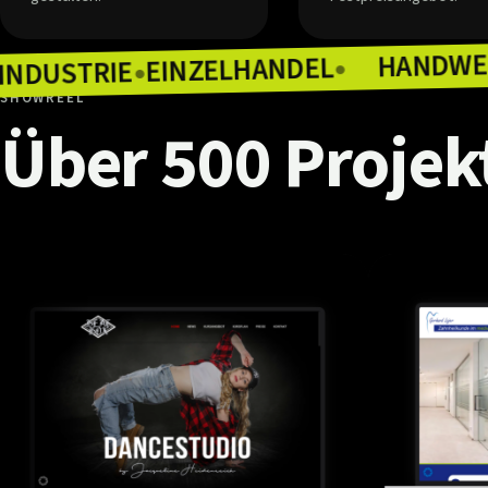
EINZELHANDEL
INDUSTRIE
●
ONOMIE
●
●
SHOWREEL
Über
500
Projek