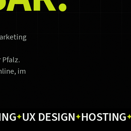
arketing
 Pfalz.
line, im
UX DESIGN
HOSTING
PRI
✦
✦