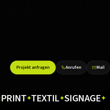
Projekt anfragen
Anrufen
Mail
NT
TEXTIL
SIGNAGE
WE
✦
✦
✦