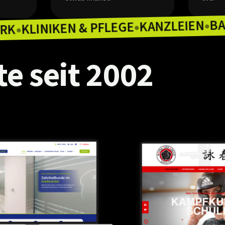
KANZL
KLINIKEN & PFLEGE
HANDWERK
●
●
te
seit
2002