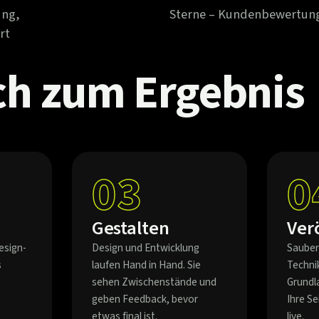
ung,
Sterne – Kundenbewertun
rt
ch
zum
Ergebnis
03
0
Gestalten
Ver
esign-
Design und Entwicklung
Sauber
s
laufen Hand in Hand. Sie
Techni
sehen Zwischenstände und
Grundl
geben Feedback, bevor
Ihre S
etwas final ist.
live.