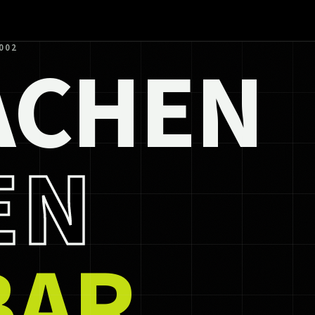
ACHEN
002
EN
BAR.