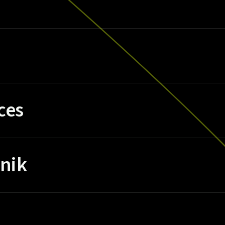
ces
nik