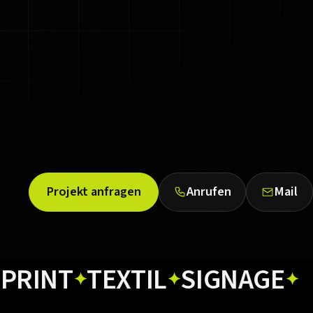
Projekt anfragen
Anrufen
Mail
T
TEXTIL
SIGNAGE
WE
✦
✦
✦