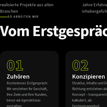
realisierte Projekte aus allen
Jahre Erfahr
Branchen
inhabergefüh
SO ARBEITEN WIR
Vom
Erstgesprä
01
02
Zuhören
Konzipieren
Kostenloses Erstgespräch:
Struktur, Inhalte und D
Wir verstehen Ihr Geschäft,
Richtung entstehen al
Ihre Ziele und Ihre Kunden,
Konzept – transparent
bevor wir irgendetwas
kalkuliert, als
gestalten.
Festpreisangebot.