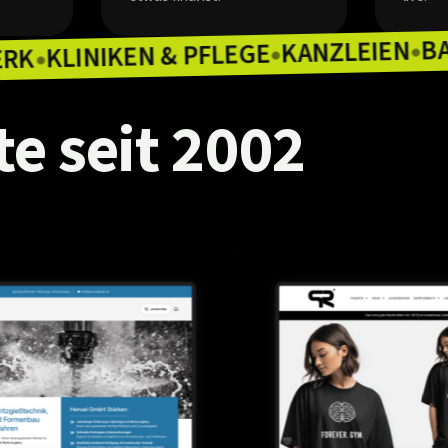
KANZ
KLINIKEN & PFLEGE
HANDWERK
●
●
te
seit
2002