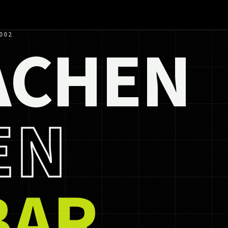
ACHEN
002
EN
BAR.