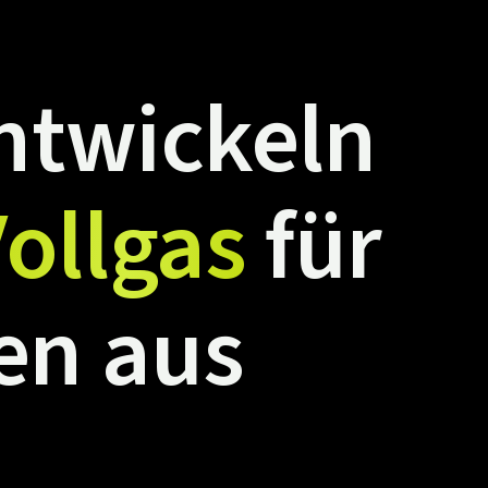
ntwickeln
ollgas
für
en
aus