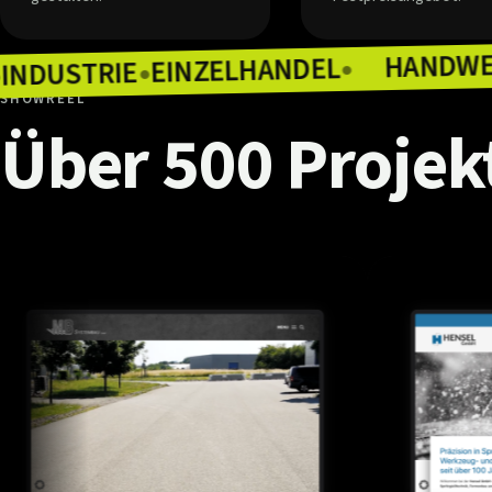
EINZELHANDEL
INDUSTRIE
●
RONOMIE
●
●
SHOWREEL
Über
500
Projek