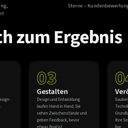
ung,
Sterne – Kundenbewertun
rt
ch
zum
Ergebnis
03
0
Gestalten
Ver
esign-
Design und Entwicklung
Sauber
s
laufen Hand in Hand. Sie
Techni
sehen Zwischenstände und
Grundl
geben Feedback, bevor
Ihre S
etwas final ist.
live.