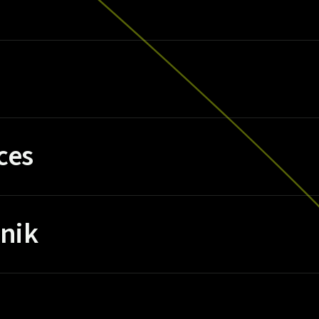
ces
nik