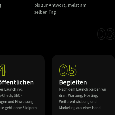
g
bis zur Antwort, meist am
selben Tag
03
4
05
öffentlichen
Begleiten
er Launch inkl.
Nach dem Launch bleiben wir
k-Check, SEO-
dran: Wartung, Hosting,
agen und Einweisung –
Weiterentwicklung und
eite geht ohne Stolpern
Marketing aus einer Hand.