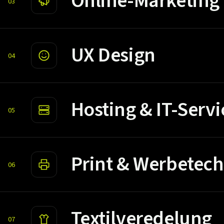
Online-Marketing
03
UX Design
04
Hosting & IT-Servi
05
Print & Werbetech
06
Textilveredelung
07