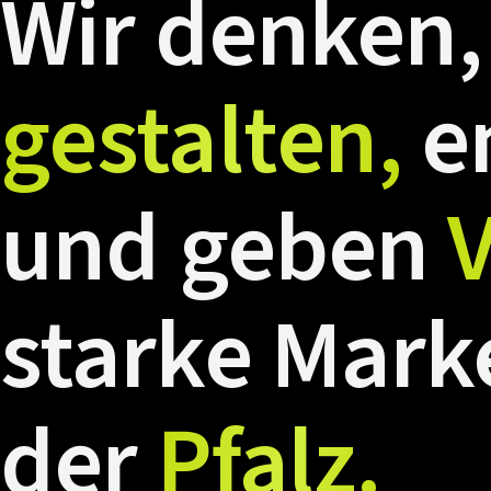
Wir
denken,
gestalten,
e
und
geben
V
starke
Mark
der
Pfalz.