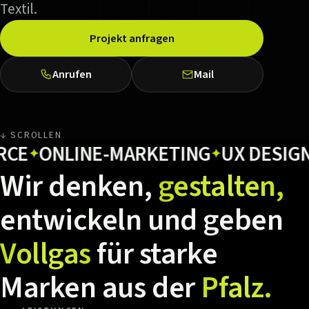
Textil.
Projekt anfragen
Anrufen
Mail
↓ SCROLLEN
ONLINE-MARKETING
UX DESIGN
H
✦
✦
✦
Wir
denken,
gestalten,
entwickeln
und
geben
Vollgas
für
starke
Marken
aus
der
Pfalz.