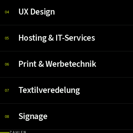
UX Design
04
Hosting & IT-Services
05
Print & Werbetechnik
06
Textilveredelung
07
Signage
08
ZAHLEN